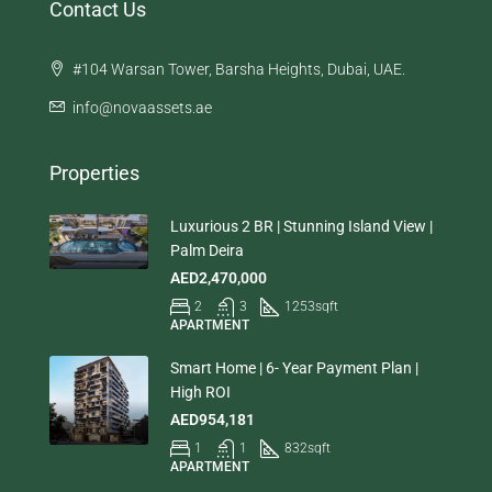
Contact Us
#104 Warsan Tower, Barsha Heights, Dubai, UAE.
info@novaassets.ae
Properties
Luxurious 2 BR | Stunning Island View |
Palm Deira
AED2,470,000
2
3
1253
sqft
APARTMENT
Smart Home | 6- Year Payment Plan |
High ROI
AED954,181
1
1
832
sqft
APARTMENT