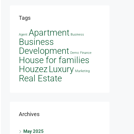
Tags
Apartment
Agent
Business
Business
Development
Demo
Finance
House for families
Houzez
Luxury
Marketing
Real Estate
Archives
May 2025