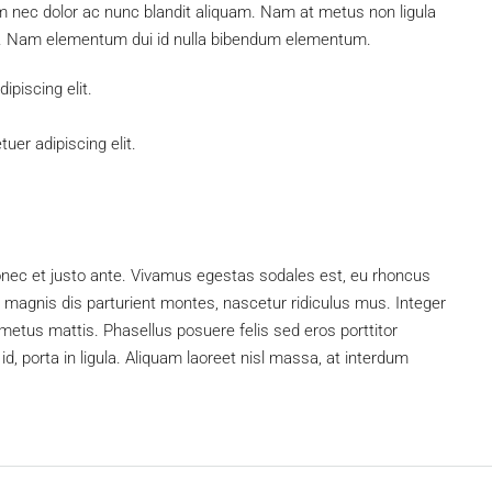
um nec dolor ac nunc blandit aliquam. Nam at metus non ligula
s. Nam elementum dui id nulla bibendum elementum.
piscing elit.
uer adipiscing elit.
onec et justo ante. Vivamus egestas sodales est, eu rhoncus
magnis dis parturient montes, nascetur ridiculus mus. Integer
 metus mattis. Phasellus posuere felis sed eros porttitor
d, porta in ligula. Aliquam laoreet nisl massa, at interdum