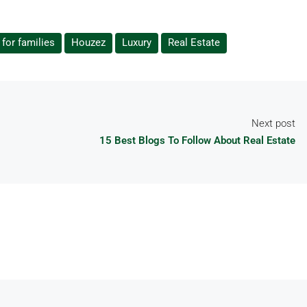
for families
Houzez
Luxury
Real Estate
Next post
15 Best Blogs To Follow About Real Estate