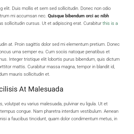
 elit. Duis mollis et sem sed sollicitudin. Donec non odio
s rutrum mi accumsan nec.
Quisque bibendum orci ac nibh
sollicitudin cursus. Ut et adipiscing erat. Curabitur
this is a
tudin at. Proin sagittis dolor sed mi elementum pretium. Donec
rhoncus urna semper eu. Cum sociis natoque penatibus et
us. Integer tristique elit lobortis purus bibendum, quis dictum
ttitor mattis. Curabitur massa magna, tempor in blandit id,
rdum mauris sollicitudin et.
cilisis At Malesuada
s, volutpat eu varius malesuada, pulvinar eu ligula. Ut et
bero tempus congue. Nam pharetra interdum vestibulum. Aenean
, nisi a faucibus tincidunt, quam dolor condimentum metus, in