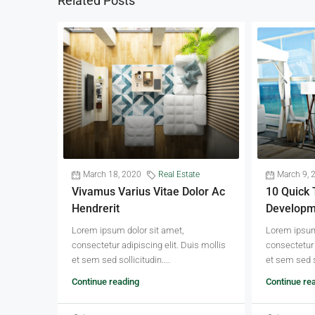
Related Posts
March 18, 2020
Real Estate
March 9, 
Vivamus Varius Vitae Dolor Ac
10 Quick 
Hendrerit
Developm
Lorem ipsum dolor sit amet,
Lorem ipsum
consectetur adipiscing elit. Duis mollis
consectetur 
et sem sed sollicitudin....
et sem sed s
Continue reading
Continue re