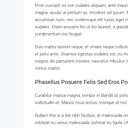
Proin suscipit, ex non sodales aliquam, ante mauri
magna, iaculis ut pretium ac, tincidunt vel ipsum
accumsan nunc, nec scelerisque elit turpis eget ma
sodales. Etiam posuere leo ut leo laoreet, a gravida 
condimentum est feugiat.
Duis mattis laoreet neque, et ornare neque sollici
et justo ante. Vivamus egestas sodales est, eu 
magnis dis parturient montes, nascetur ridiculus m
metus mattis.
Phasellus Posuere Felis Sed Eros Por
Curabitur massa magna, tempor in blandit id, porta
sollicitudin et. Mauris risus lectus, tristique at nisl
Nullam this is a link nibh facilisis, at malesuada o
volutpat eu varius malesuada, pulvinar eu ligula. Ut