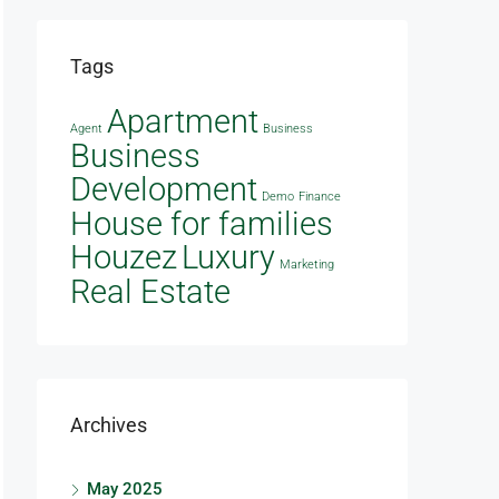
Tags
Apartment
Agent
Business
Business
Development
Demo
Finance
House for families
Houzez
Luxury
Marketing
Real Estate
Archives
May 2025