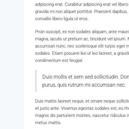
adipiscing erat. Curabitur adipiscing erat vel li
gravida mi non aliquet porttitor. Praesent dapibus
convallis libero ligula ut eros.
Proin suscipit, ex non sodales aliquam, ante mauri
magna, iaculis ut pretium ac, tincidunt vel ipsum
accumsan nunc, nec scelerisque elit turpis eget ma
sodales. Etiam posuere leo ut leo laoreet, a gravida 
condimentum est feugiat.
Duis mollis et sem sed sollicitudin. Do
purus, quis rutrum mi accumsan nec.
Duis mattis laoreet neque, et ornare neque sollici
et justo ante. Vivamus egestas sodales est, eu 
magnis dis parturient montes, nascetur ridiculus m
metus mattis.