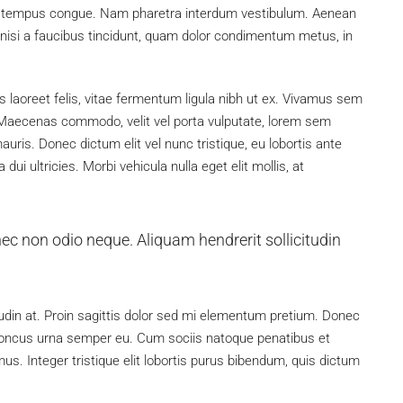
bero tempus congue. Nam pharetra interdum vestibulum. Aenean
, nisi a faucibus tincidunt, quam dolor condimentum metus, in
s laoreet felis, vitae fermentum ligula nibh ut ex. Vivamus sem
. Maecenas commodo, velit vel porta vulputate, lorem sem
uris. Donec dictum elit vel nunc tristique, eu lobortis ante
dui ultricies. Morbi vehicula nulla eget elit mollis, at
nec non odio neque. Aliquam hendrerit sollicitudin
tudin at. Proin sagittis dolor sed mi elementum pretium. Donec
rhoncus urna semper eu. Cum sociis natoque penatibus et
us. Integer tristique elit lobortis purus bibendum, quis dictum