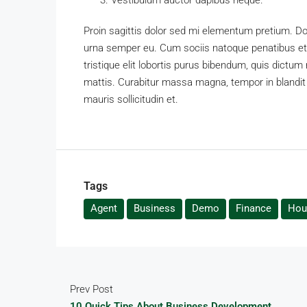
Proin sagittis dolor sed mi elementum pretium. D
urna semper eu. Cum sociis natoque penatibus et 
tristique elit lobortis purus bibendum, quis dictum
mattis. Curabitur massa magna, tempor in blandit i
mauris sollicitudin et.
Tags
Agent
Business
Demo
Finance
Hou
Prev Post
10 Quick Tips About Business Development