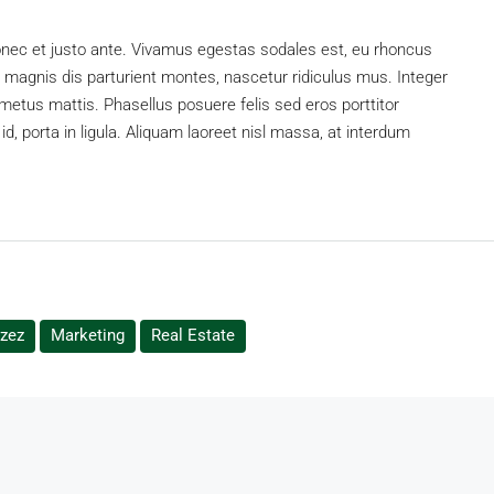
onec et justo ante. Vivamus egestas sodales est, eu rhoncus
magnis dis parturient montes, nascetur ridiculus mus. Integer
 metus mattis. Phasellus posuere felis sed eros porttitor
d, porta in ligula. Aliquam laoreet nisl massa, at interdum
zez
Marketing
Real Estate