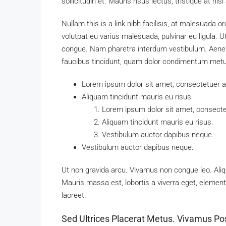
sollicitudin et. Mauris risus lectus, tristique at nisl
Nullam this is a link nibh facilisis, at malesuada o
volutpat eu varius malesuada, pulvinar eu ligula. Ut
congue. Nam pharetra interdum vestibulum. Aenean 
faucibus tincidunt, quam dolor condimentum metus, 
Lorem ipsum dolor sit amet, consectetuer adi
Aliquam tincidunt mauris eu risus.
Lorem ipsum dolor sit amet, consectet
Aliquam tincidunt mauris eu risus.
Vestibulum auctor dapibus neque.
Vestibulum auctor dapibus neque.
Ut non gravida arcu. Vivamus non congue leo. Aliq
Mauris massa est, lobortis a viverra eget, elemen
laoreet.
Sed Ultrices Placerat Metus. Vivamus Po