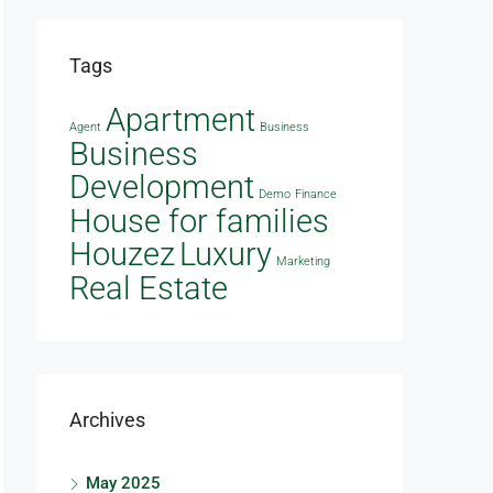
Tags
Apartment
Agent
Business
Business
Development
Demo
Finance
House for families
Houzez
Luxury
Marketing
Real Estate
Archives
May 2025