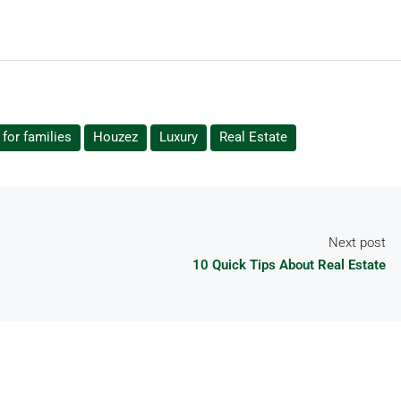
for families
Houzez
Luxury
Real Estate
Next post
10 Quick Tips About Real Estate