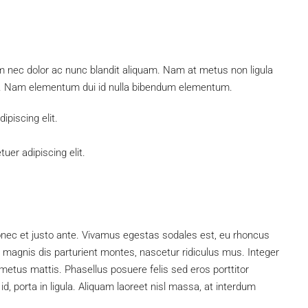
um nec dolor ac nunc blandit aliquam. Nam at metus non ligula
s. Nam elementum dui id nulla bibendum elementum.
piscing elit.
uer adipiscing elit.
onec et justo ante. Vivamus egestas sodales est, eu rhoncus
magnis dis parturient montes, nascetur ridiculus mus. Integer
 metus mattis. Phasellus posuere felis sed eros porttitor
d, porta in ligula. Aliquam laoreet nisl massa, at interdum