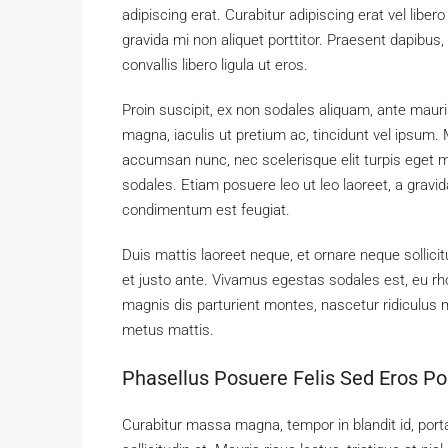
adipiscing erat. Curabitur adipiscing erat vel li
gravida mi non aliquet porttitor. Praesent dapibus
convallis libero ligula ut eros.
Proin suscipit, ex non sodales aliquam, ante mauri
magna, iaculis ut pretium ac, tincidunt vel ipsum
accumsan nunc, nec scelerisque elit turpis eget ma
sodales. Etiam posuere leo ut leo laoreet, a gravida 
condimentum est feugiat.
Duis mattis laoreet neque, et ornare neque sollici
et justo ante. Vivamus egestas sodales est, eu 
magnis dis parturient montes, nascetur ridiculus m
metus mattis.
Phasellus Posuere Felis Sed Eros Por
Curabitur massa magna, tempor in blandit id, porta