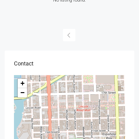
No listing found.
Contact
+
−