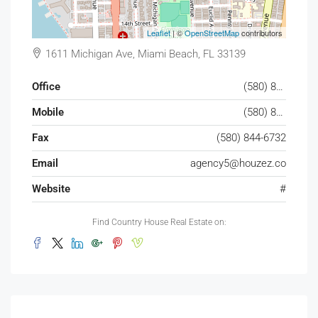
Leaflet
| ©
OpenStreetMap
contributors
1611 Michigan Ave, Miami Beach, FL 33139
Office
(580) 853-7390
Mobile
(580) 853-6732
Fax
(580) 844-6732
Email
agency5@houzez.co
Website
#
Find Country House Real Estate on: