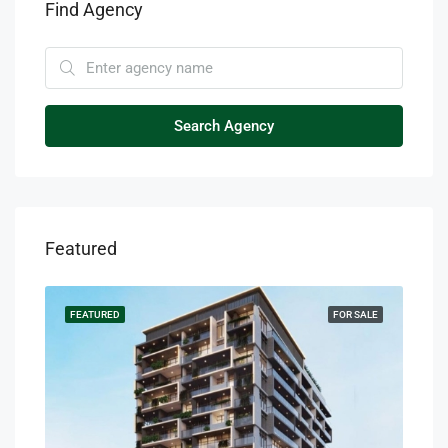
Find Agency
Search Agency
Featured
SALE
FEATURED
FOR SALE
FEA