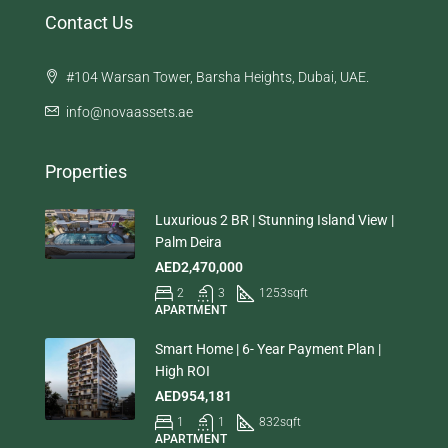
Contact Us
#104 Warsan Tower, Barsha Heights, Dubai, UAE.
info@novaassets.ae
Properties
Luxurious 2 BR | Stunning Island View |
Palm Deira
AED2,470,000
2
3
1253
sqft
APARTMENT
Smart Home | 6- Year Payment Plan |
High ROI
AED954,181
1
1
832
sqft
APARTMENT